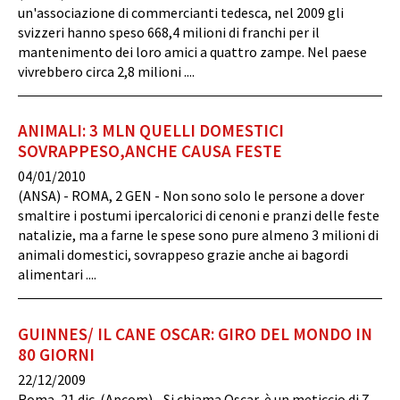
un'associazione di commercianti tedesca, nel 2009 gli
svizzeri hanno speso 668,4 milioni di franchi per il
mantenimento dei loro amici a quattro zampe. Nel paese
vivrebbero circa 2,8 milioni ....
ANIMALI: 3 MLN QUELLI DOMESTICI
SOVRAPPESO,ANCHE CAUSA FESTE
04/01/2010
(ANSA) - ROMA, 2 GEN - Non sono solo le persone a dover
smaltire i postumi ipercalorici di cenoni e pranzi delle feste
natalizie, ma a farne le spese sono pure almeno 3 milioni di
animali domestici, sovrappeso grazie anche ai bagordi
alimentari ....
GUINNES/ IL CANE OSCAR: GIRO DEL MONDO IN
80 GIORNI
22/12/2009
Roma, 21 dic. (Apcom) - Si chiama Oscar, è un meticcio di 7