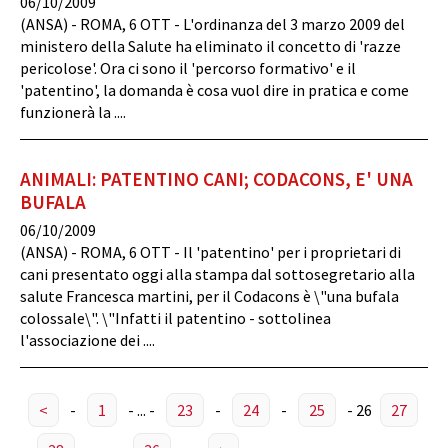
06/10/2009
(ANSA) - ROMA, 6 OTT - L'ordinanza del 3 marzo 2009 del
ministero della Salute ha eliminato il concetto di 'razze
pericolose'. Ora ci sono il 'percorso formativo' e il
'patentino', la domanda è cosa vuol dire in pratica e come
funzionerà la ....
ANIMALI: PATENTINO CANI; CODACONS, E' UNA
BUFALA
06/10/2009
(ANSA) - ROMA, 6 OTT - Il 'patentino' per i proprietari di
cani presentato oggi alla stampa dal sottosegretario alla
salute Francesca martini, per il Codacons è \"una bufala
colossale\". \"Infatti il patentino - sottolinea
l'associazione dei ....
<
-
1
-
...
-
23
-
24
-
25
-
26
27