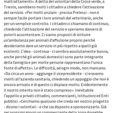
maltrattamenti». A detta dei volontari della Croce verde, a
Trieste, sarebbero molti i cittadini a chiedere l’attivazione
del servizio. «Per molti anziani - precisa Prelessi - non è
sempre facile portare i loro animali dal veterinario, anche
per un semplice controllo. I cittadini ci chiamano di continuo,
chiedendo l’attivazione del servizio e speriamo davvero di
poterli accontentare. Ci siamo proposti di istituire
un’ambulanza per animali d’affezione proprio perché
desideriamo dare un servizio in più rispetto a quelli già
esistenti. L’idea - continua - ci sembra assolutamente buona,
anche perché gli animali domestici sono parte integrante
della famiglia e per molte persone rappresentano l’unica
fonte di affetto». Le difficoltà, ad ogni modo, non mancano.
«Da circa un anno - aggiunge il vicepresidente - ci eravamo
rivolti all’azienda sanitaria, chiedendo un appoggio che non è
ancora arrivato e di questo ci dispiace molto. Evidentemente
il nostro intento non è stato compreso». Inevitabile
l’appello a privati cittadini, commercianti, Istituzioni ed Enti
pubblici. «Cerchiamo qualcuno che creda nel nostro progetto
- dicono i volontari - e che sia disposto a sponsorizzarlo. Già
nei prossimi giorni un commerciante della zona dovrebbe