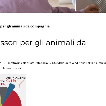
 per gli animali da compagnia
ssori per gli animali da
 in GDO
mostra
un calo di fatturato pari al -2,6% e delle unità vendute pari al -0,7%, con 
l fatturato totale.