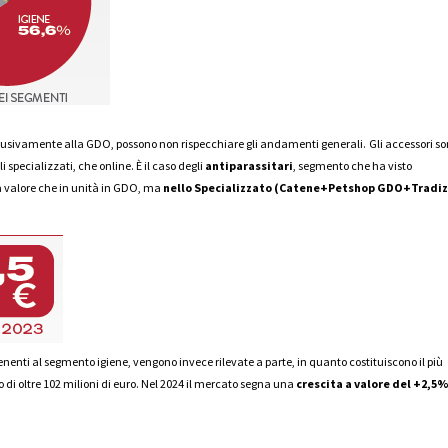
sclusivamente alla GDO, possono non rispecchiare gli andamenti generali.
Gli accessori s
 specializzati, che online. È il caso degli
antiparassitari
, segmento che ha visto
 a valore che in unità in GDO, ma
nello Specializzato (Catene+Petshop GDO+Tradiz
nenti al segmento igiene, vengono invece rilevate a parte, in quanto costituiscono il più
i oltre 102 milioni di euro. Nel 2024 il mercato segna una
crescita a valore del +2,5%