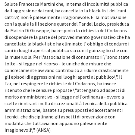
Salute Francesca Martini che, in tema di incolumità pubblica
dall'aggresione dai cani, ha cancellato la black-list dei 'cani
cattivi', non è palesemente irragionevole. E' la motivazione
con la quale la III sezione quater del Tar del Lazio, presieduta
da Matrio Di Giuseppe, ha respinto la richiesta del Codacons
di sospendere la parte del provvedimento governativo che ha
cancellato la black-list e ha eliminato l' obbligo di condurre i
cani in luoghi aperti al pubblico sia con il guinzaglio che con
la museruola. Per l'associazione di consumatori \"sono state
tolte - si legge nel ricorso - le uniche due misure che
concretamente avevano contribuito a ridurre drasticamente
gli episodi di aggressioni nei luoghi aperti al pubblico\". Il
Tar, nel respingere le richieste del Codacons, ha invece
ritenuto che le censure proposte \"attengano ad aspetti di
merito amministrativo - si legge nell'ordinanza - ovvero a
scelte rientranti nella discrezionalità tecnica della pubblica
amministrazione, basate su presupposti ed accertamenti
tecnici, che disciplinano gli aspetti di prevenzione con
modalità che tuttavia non appaiono palesemente
irragionevoli\". (ANSA).