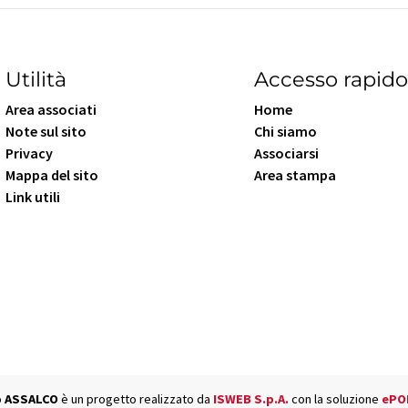
Utilità
Accesso rapid
Area associati
Home
Note sul sito
Chi siamo
Privacy
Associarsi
Mappa del sito
Area stampa
Link utili
o
ASSALCO
è un progetto realizzato da
ISWEB S.p.A.
con la soluzione
ePO