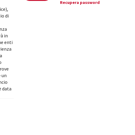
Recupera password
ice),
io di
enza
à in
he enti
rienza
ia
o
prove
e un
ncio
è data