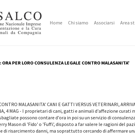
Home
Chi siamo
Associarsi
Area s
LI: ORA PER LORO CONSULENZA LEGALE CONTRO MALASANITA'
ONTRO MALASANITA' CANI E GATTI VERSUS VETERINARI, ARRIV
AG - I proprietari di cani, gatti e animali d'affezione curati 
 sbagliate possono contare d'ora in poi su un servizio di consulenz
y Mason di 'Fido' o 'Fuffi', disposto a far valere le ragioni del paz
se di risarcimento danni, ma soprattutto cercando di affermare un