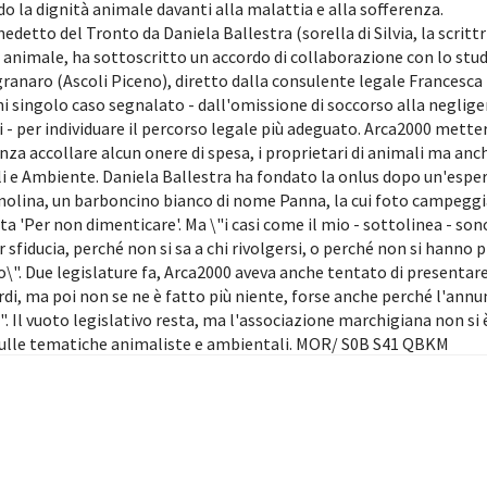
do la dignità animale davanti alla malattia e alla sofferenza.
etto del Tronto da Daniela Ballestra (sorella di Silvia, la scrittr
 animale, ha sottoscritto un accordo di collaborazione con lo stud
anaro (Ascoli Piceno), diretto dalla consulente legale Francesca
ni singolo caso segnalato - dall'omissione di soccorso alla neglig
i - per individuare il percorso legale più adeguato. Arca2000 metter
enza accollare alcun onere di spesa, i proprietari di animali ma anc
ali e Ambiente. Daniela Ballestra ha fondato la onlus dopo un'espe
agnolina, un barboncino bianco di nome Panna, la cui foto campegg
ta 'Per non dimenticare'. Ma \"i casi come il mio - sottolinea - son
 sfiducia, perché non si sa a chi rivolgersi, o perché non si hanno 
o\". Due legislature fa, Arca2000 aveva anche tentato di presentar
rdi, ma poi non se ne è fatto più niente, forse anche perché l'annu
". Il vuoto legislativo resta, ma l'associazione marchigiana non si 
i sulle tematiche animaliste e ambientali. MOR/ S0B S41 QBKM