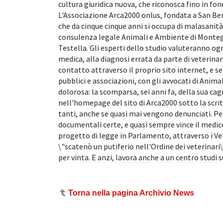
cultura giuridica nuova, che riconosca fino in fon
L'Associazione Arca2000 onlus, fondata a San Bened
che da cinque cinque anni si occupa di malasanità
consulenza legale Animali e Ambiente di Montegr
Testella. Gli esperti dello studio valuteranno og
medica, alla diagnosi errata da parte di veterinar
contatto attraverso il proprio sito internet, e s
pubblici e associazioni, con gli avvocati di Anim
dolorosa: la scomparsa, sei anni fa, della sua c
nell'homepage del sito di Arca2000 sotto la scrit
tanti, anche se quasi mai vengono denunciati. Per
documentali certe, e quasi sempre vince il medic
progetto di legge in Parlamento, attraverso i Ve
\"scatenò un putiferio nell'Ordine dei veterinari\
per vinta. E anzi, lavora anche a un centro stud
Torna nella pagina Archivio News