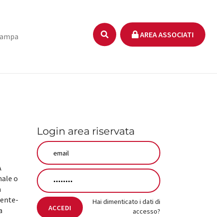
AREA ASSOCIATI
tampa
Login area riservata
A
male o
a
iente-
Hai dimenticato i dati di
ACCEDI
a
accesso?