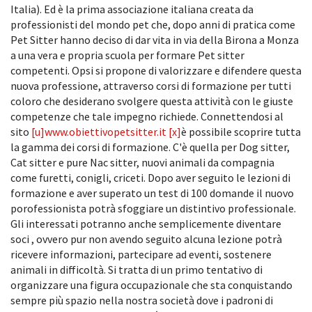
Italia). Ed è la prima associazione italiana creata da
professionisti del mondo pet che, dopo anni di pratica come
Pet Sitter hanno deciso di dar vita in via della Birona a Monza
a una vera e propria scuola per formare Pet sitter
competenti. Opsi si propone di valorizzare e difendere questa
nuova professione, attraverso corsi di formazione per tutti
coloro che desiderano svolgere questa attività con le giuste
competenze che tale impegno richiede. Connettendosi al
sito
[u]www.obiettivopetsitter.it [x]
è possibile scoprire tutta
la gamma dei corsi di formazione. C'è quella per Dog sitter,
Cat sitter e pure Nac sitter, nuovi animali da compagnia
come furetti, conigli, criceti. Dopo aver seguito le lezioni di
formazione e aver superato un test di 100 domande il nuovo
porofessionista potrà sfoggiare un distintivo professionale.
Gli interessati potranno anche semplicemente diventare
soci , ovvero pur non avendo seguito alcuna lezione potrà
ricevere informazioni, partecipare ad eventi, sostenere
animali in difficoltà. Si tratta di un primo tentativo di
organizzare una figura occupazionale che sta conquistando
sempre più spazio nella nostra società dove i padroni di