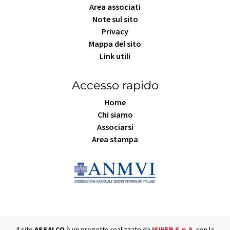
Area associati
Note sul sito
Privacy
Mappa del sito
Link utili
Accesso rapido
Home
Chi siamo
Associarsi
Area stampa
Il sito
ASSALCO
è un progetto realizzato da
ISWEB S.p.A.
con la