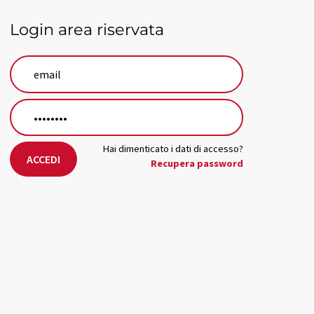
Login area riservata
Hai dimenticato i dati di accesso?
ACCEDI
Recupera password
In caso di stress, meglio
A
coccolare i cani che i gatti
as
d
17 giu 2026
Nelle famiglie con gatti, i proprietari